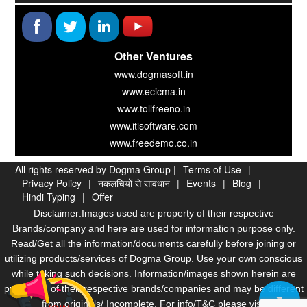
Other Ventures
www.dogmasoft.in
www.ecicma.in
www.tollfreeno.in
www.itisoftware.com
www.freedemo.co.in
All rights reserved by Dogma Group |
Terms of Use
|
Privacy Policy
|
नकलचियों से सावधान
|
Events
|
Blog
|
Hindi Typing
|
Offer
Disclaimer:Images used are property of their respective
Brands/company and here are used for information purpose only.
Read/Get all the information/documents carefully before joining or
utilizing products/services of Dogma Group. Use your own conscious
while taking such decisions. Information/images shown herein are
properties of their respective brands/companies and may be different
▼
from originals/ Incomplete. For info/T&C please visit