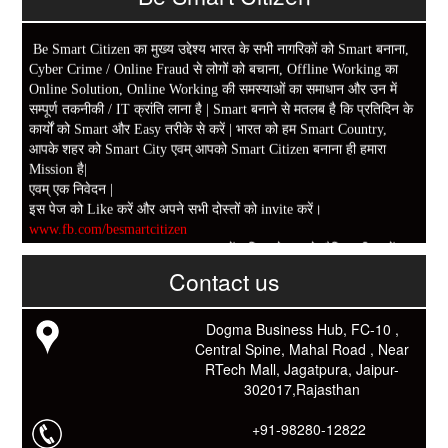
Be Smart Citizen का मुख्य उद्देश्य भारत के सभी नागरिकों को Smart बनाना,
Cyber Crime / Online Fraud से लोगों को बचाना, Offline Working का
Online Solution, Online Working की समस्याओं का समाधान और उन में
सम्पूर्ण तकनीकी / IT क्रांति लाना है | Smart बनाने से मतलब है कि प्रतिदिन के
कार्यों को Smart और Easy तरीके से करें | भारत को हम Smart Country,
आपके शहर को Smart City एवम् आपको Smart Citizen बनाना ही हमारा
Mission है|
एवम् एक निवेदन |
इस पेज को Like करें और अपने सभी दोस्तों को invite करें।
www.fb.com/besmartcitizen
Be Smart Citizen App Download करें। जिस से आप के दैनिक जीवन में
काम आने वाले बहुत से कार्यों में समय ओर धन कि बहुत बचत होगी।
Contact us
Link: -
https://goo.gl/fhmp6D
यदि आप को इस App में कुछ भी जानकारी लेनी हो तो कम से कम एक बार
Dogma Business Hub, FC-10 ,
Download कारों ओर जानो Smart Work के तरीके।
Central Spine, Mahal Road , Near
RTech Mall, Jagatpura, Jaipur-
302017,Rajasthan
+91-98280-12822