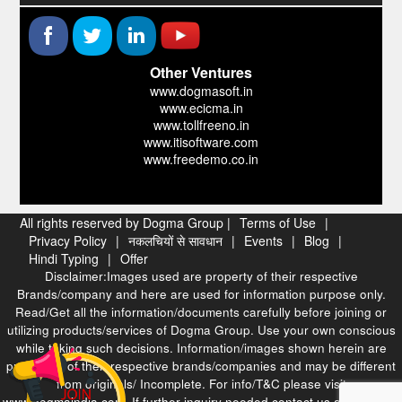
Other Ventures
www.dogmasoft.in
www.ecicma.in
www.tollfreeno.in
www.itisoftware.com
www.freedemo.co.in
All rights reserved by Dogma Group |
Terms of Use
|
Privacy Policy
|
नकलचियों से सावधान
|
Events
|
Blog
|
Hindi Typing
|
Offer
Disclaimer:Images used are property of their respective
Brands/company and here are used for information purpose only.
Read/Get all the information/documents carefully before joining or
utilizing products/services of Dogma Group. Use your own conscious
while taking such decisions. Information/images shown herein are
properties of their respective brands/companies and may be different
from originals/ Incomplete. For info/T&C please visit
www.dogmaindia.com. If further inquiry needed contact us at our head