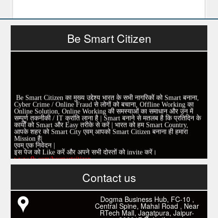
Be Smart Citizen
Be Smart Citizen का मुख्य उद्देश्य भारत के सभी नागरिकों को Smart बनाना,
Cyber Crime / Online Fraud से लोगों को बचाना, Offline Working का
Online Solution, Online Working की समस्याओं का समाधान और उन में
सम्पूर्ण तकनीकी / IT क्रांति लाना है | Smart बनाने से मतलब है कि प्रतिदिन के
कार्यों को Smart और Easy तरीके से करें | भारत को हम Smart Country,
आपके शहर को Smart City एवम् आपको Smart Citizen बनाना ही हमारा
Mission है|
एवम् एक निवेदन |
इस पेज को Like करें और अपने सभी दोस्तों को invite करें।
www.fb.com/besmartcitizen
Be Smart Citizen App Download करें। जिस से आप के दैनिक जीवन में
काम आने वाले बहुत से कार्यों में समय ओर धन कि बहुत बचत होगी।
Contact us
Link: -
https://goo.gl/fhmp6D
यदि आप को इस App में कुछ भी जानकारी लेनी हो तो कम से कम एक बार
Download कारों ओर जानो Smart Work के तरीके।
Dogma Business Hub, FC-10 ,
Central Spine, Mahal Road , Near
RTech Mall, Jagatpura, Jaipur-