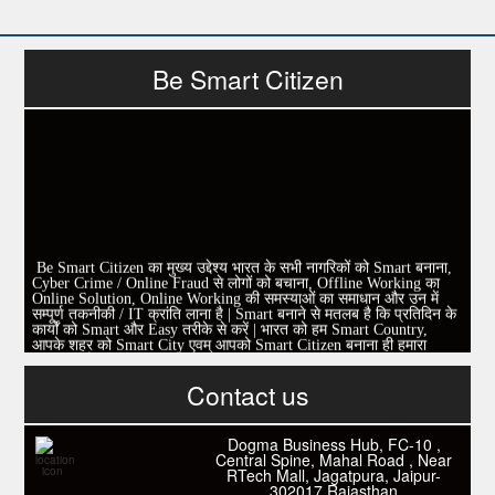
Be Smart Citizen
Be Smart Citizen का मुख्य उद्देश्य भारत के सभी नागरिकों को Smart बनाना,
Cyber Crime / Online Fraud से लोगों को बचाना, Offline Working का
Online Solution, Online Working की समस्याओं का समाधान और उन में
सम्पूर्ण तकनीकी / IT क्रांति लाना है | Smart बनाने से मतलब है कि प्रतिदिन के
कार्यों को Smart और Easy तरीके से करें | भारत को हम Smart Country,
आपके शहर को Smart City एवम् आपको Smart Citizen बनाना ही हमारा
Mission है|
एवम् एक निवेदन |
इस पेज को Like करें और अपने सभी दोस्तों को invite करें।
Contact us
www.fb.com/besmartcitizen
Be Smart Citizen App Download करें। जिस से आप के दैनिक जीवन में
काम आने वाले बहुत से कार्यों में समय ओर धन कि बहुत बचत होगी।
Link: -
https://goo.gl/fhmp6D
Dogma Business Hub, FC-10 ,
यदि आप को इस App में कुछ भी जानकारी लेनी हो तो कम से कम एक बार
Central Spine, Mahal Road , Near
Download कारों ओर जानो Smart Work के तरीके।
RTech Mall, Jagatpura, Jaipur-
302017,Rajasthan