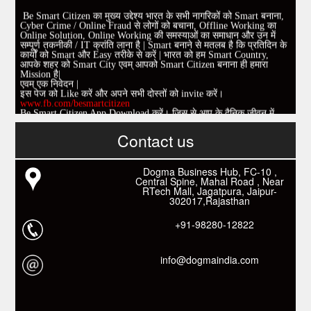
Be Smart Citizen का मुख्य उद्देश्य भारत के सभी नागरिकों को Smart बनाना,
Cyber Crime / Online Fraud से लोगों को बचाना, Offline Working का
Online Solution, Online Working की समस्याओं का समाधान और उन में
सम्पूर्ण तकनीकी / IT क्रांति लाना है | Smart बनाने से मतलब है कि प्रतिदिन के
कार्यों को Smart और Easy तरीके से करें | भारत को हम Smart Country,
आपके शहर को Smart City एवम् आपको Smart Citizen बनाना ही हमारा
Mission है|
एवम् एक निवेदन |
इस पेज को Like करें और अपने सभी दोस्तों को invite करें।
www.fb.com/besmartcitizen
Be Smart Citizen App Download करें। जिस से आप के दैनिक जीवन में
काम आने वाले बहुत से कार्यों में समय ओर धन कि बहुत बचत होगी।
Contact us
Link: -
https://goo.gl/fhmp6D
यदि आप को इस App में कुछ भी जानकारी लेनी हो तो कम से कम एक बार
Download कारों ओर जानो Smart Work के तरीके।
Dogma Business Hub, FC-10 ,
Central Spine, Mahal Road , Near
RTech Mall, Jagatpura, Jaipur-
302017,Rajasthan
+91-98280-12822
info@dogmaindia.com