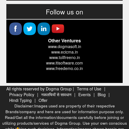
Follow us on
Other Ventures
www.dogmasoft.in
www.ecicma.in
www.tollfreeno.in
www.itisoftware.com
www.freedemo.co.in
All rights reserved by Dogma Group |
Terms of Use
|
Privacy Policy
|
नकलचियों से सावधान
|
Events
|
Blog
|
Hindi Typing
|
Offer
Disclaimer:Images used are property of their respective
Brands/company and here are used for information purpose only.
Read/Get all the information/documents carefully before joining or
utilizing products/services of Dogma Group. Use your own conscious
while taking such decisions. Information/images shown herein are