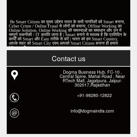
Be Smart Citizen का मुख्य उद्देश्य भारत के सभी नागरिकों को Smart बनाना,
Cyber Crime / Online Fraud से लोगों को बचाना, Offline Working का
Online Solution, Online Working की समस्याओं का समाधान और उन में
सम्पूर्ण तकनीकी / IT क्रांति लाना है | Smart बनाने से मतलब है कि प्रतिदिन के
कार्यों को Smart और Easy तरीके से करें | भारत को हम Smart Country,
आपके शहर को Smart City एवम् आपको Smart Citizen बनाना ही हमारा
Mission है|
एवम् एक निवेदन |
Contact us
इस पेज को Like करें और अपने सभी दोस्तों को invite करें।
www.fb.com/besmartcitizen
Be Smart Citizen App Download करें। जिस से आप के दैनिक जीवन में
काम आने वाले बहुत से कार्यों में समय ओर धन कि बहुत बचत होगी।
Dogma Business Hub, FC-10 ,
Link: -
https://goo.gl/fhmp6D
Central Spine, Mahal Road , Near
यदि आप को इस App में कुछ भी जानकारी लेनी हो तो कम से कम एक बार
RTech Mall, Jagatpura, Jaipur-
Download कारों ओर जानो Smart Work के तरीके।
302017,Rajasthan
+91-98280-12822
info@dogmaindia.com