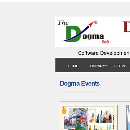
Software Development
HOME
COMPANY
SERVICE
Dogma Events