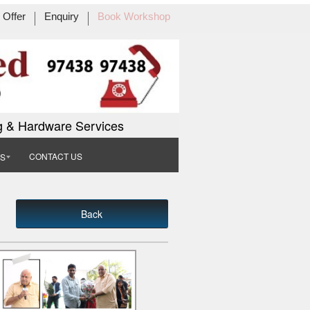
Offer
Enquiry
Book Workshop
g & Hardware Services
CONTACT US
TS
Back