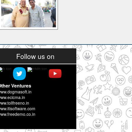
Follow us on
ther Ventures
ww.dogmasoft.in
ww.ecicma.in
ww.tollfreeno.in
ww.itisoftware.com
ww.freedemo.co.in